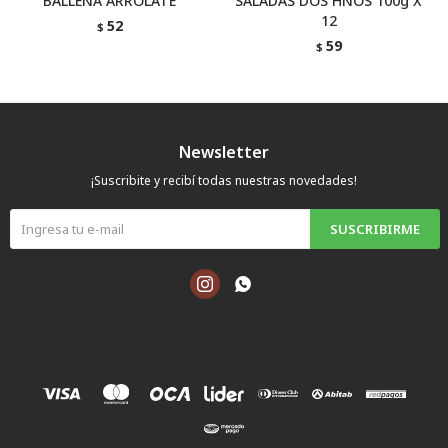
BALLENA ARROLATE
SALADAS DOS HNOS 100g X
12
52
$
59
$
Newsletter
¡Suscribite y recibí todas nuestras novedades!
SUSCRIBIRME

