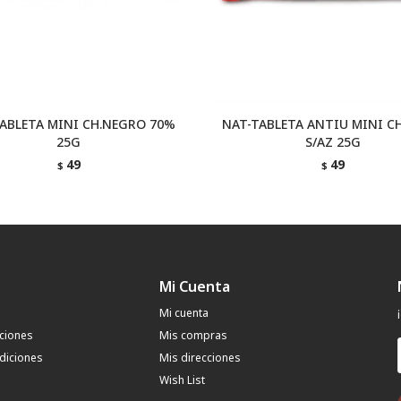
ABLETA MINI CH.NEGRO 70%
NAT-TABLETA ANTIU MINI CH
25G
S/AZ 25G
49
49
$
$
Mi Cuenta
Mi cuenta
uciones
Mis compras
diciones
Mis direcciones
Wish List