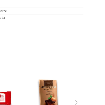
n free
sada