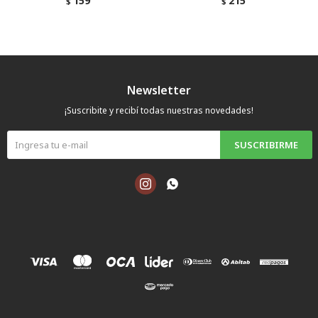
159
215
$
$
Newsletter
¡Suscribite y recibí todas nuestras novedades!
SUSCRIBIRME

