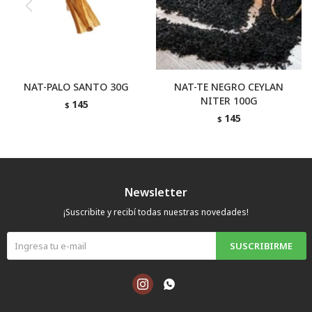
NAT-PALO SANTO 30G
NAT-TE NEGRO CEYLAN
NITER 100G
145
$
145
$
Newsletter
¡Suscribite y recibí todas nuestras novedades!
SUSCRIBIRME

