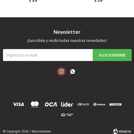
59
59
$
$
Newsletter
¡Suscribite y recibí todas nuestras novedades!
SUSCRIBIRME


© Copyright 2026 / Naturalissimo