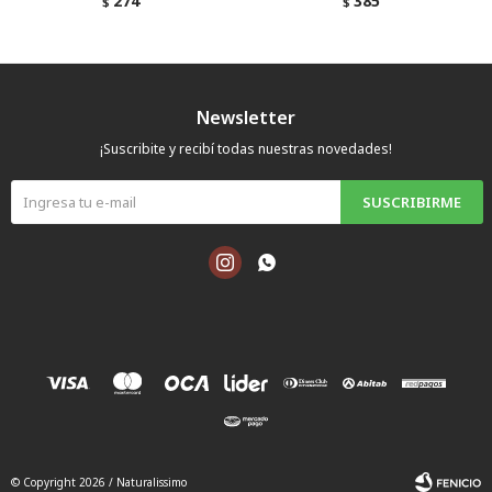
274
385
$
$
Newsletter
¡Suscribite y recibí todas nuestras novedades!
SUSCRIBIRME


© Copyright 2026 / Naturalissimo