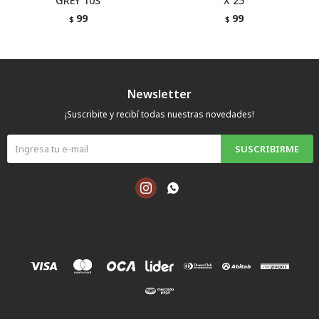
GREY 10S
X 25
99
99
$
$
Newsletter
¡Suscribite y recibí todas nuestras novedades!
SUSCRIBIRME

