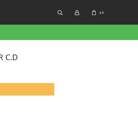
0
$
R C.D