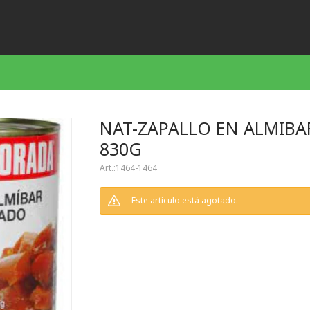
NAT-ZAPALLO EN ALMIBA
830G
1464-1464
Este artículo está agotado.