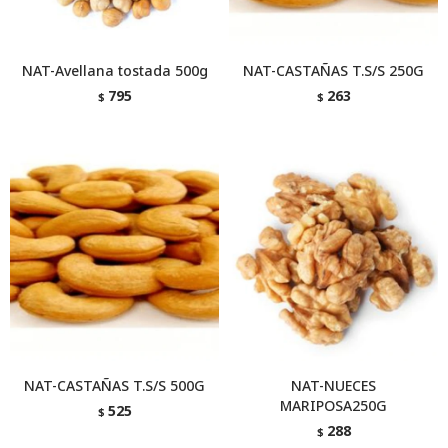
NAT-Avellana tostada 500g
NAT-CASTAÑAS T.S/S 250G
795
263
$
$
NAT-CASTAÑAS T.S/S 500G
NAT-NUECES
MARIPOSA250G
525
$
288
$