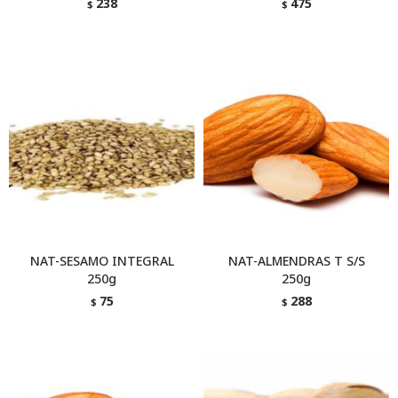
238
475
$
$
NAT-SESAMO INTEGRAL
NAT-ALMENDRAS T S/S
250g
250g
75
288
$
$