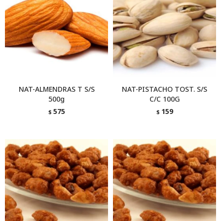
NAT-ALMENDRAS T S/S
NAT-PISTACHO TOST. S/S
500g
C/C 100G
575
159
$
$