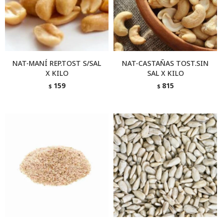
NAT-MANÍ REP.TOST S/SAL
NAT-CASTAÑAS TOST.SIN
X KILO
SAL X KILO
159
815
$
$