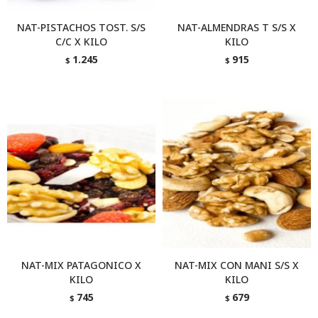
NAT-PISTACHOS TOST. S/S
NAT-ALMENDRAS T S/S X
C/C X KILO
KILO
1.245
915
$
$
NAT-MIX PATAGONICO X
NAT-MIX CON MANI S/S X
KILO
KILO
745
679
$
$