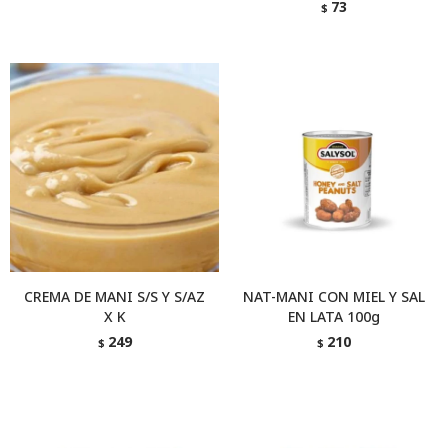
73
$
CREMA DE MANI S/S Y S/AZ
NAT-MANI CON MIEL Y SAL
X K
EN LATA 100g
249
210
$
$