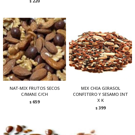
220
$
NAT-MIX FRUTOS SECOS
MIX CHIA GIRASOL
C/MANI C/CH
CONFITERO Y SESAMO INT
X K
659
$
399
$