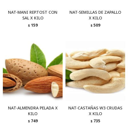
NAT-MANI REP.TOST CON
NAT-SEMILLAS DE ZAPALLO
SAL X KILO
X KILO
159
509
$
$
NAT-ALMENDRA PELADA X
NAT-CASTAÑAS W3 CRUDAS
KILO
X KILO
749
735
$
$