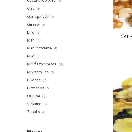
Castaña de para
(2)
Chia
(1)
Garrapiñada
(3)
Girasol
(3)
Lino
(2)
NAT-
Maní
(11)
Maní crocante
(8)
Mijo
(1)
Mix frutos secos
(18)
Mix semillas
(3)
Nueces
(10)
Pistachos
(5)
Quinoa
(3)
Sésamo
(3)
Zapallo
(2)
Marcas