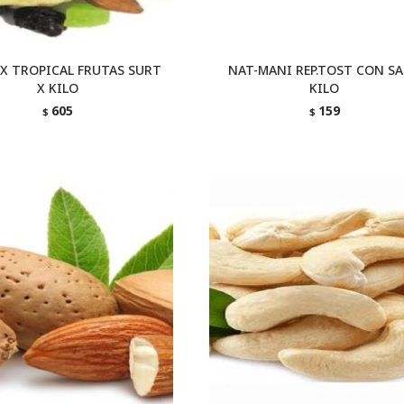
X TROPICAL FRUTAS SURT
NAT-MANI REP.TOST CON SA
X KILO
KILO
605
159
$
$