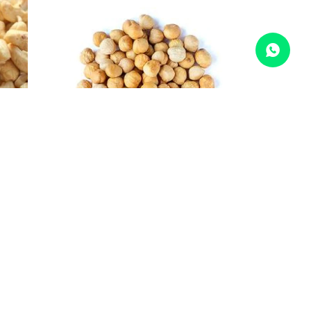
L X
NAT-Avellana tostada 250g
398
$