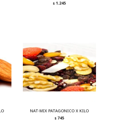
1.245
$
LO
NAT-MIX PATAGONICO X KILO
745
$