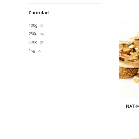
Cantidad
100g
(4)
250g
(44)
500g
(28)
1kg
(20)
NAT-M