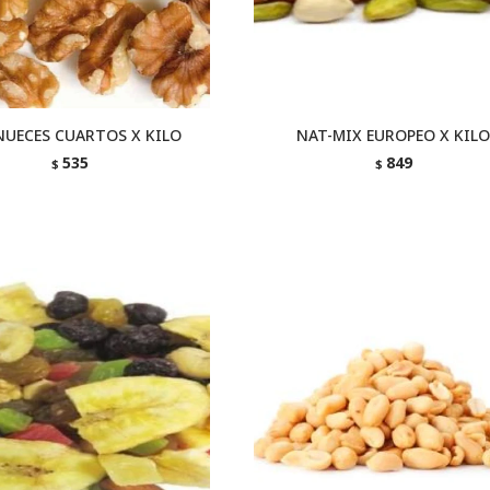
NUECES CUARTOS X KILO
NAT-MIX EUROPEO X KIL
535
849
$
$