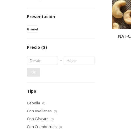
Presentación
Granel
NAT-C
Precio
($)
OK
Tipo
Cebolla
(2)
Con Avellanas
(3)
Con Cáscara
(3)
Con Cramberries
(1)