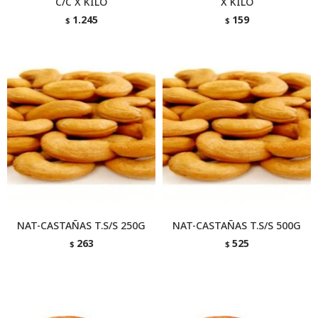
C/C X KILO
X KILO
1.245
159
$
$
NAT-CASTAÑAS T.S/S 250G
NAT-CASTAÑAS T.S/S 500G
263
525
$
$