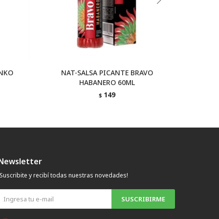
ENKO
NAT-SALSA PICANTE BRAVO
NAT-SA
HABANERO 60ML
149
$
Newsletter
¡Suscribite y recibí todas nuestras novedades!
SUSCRIBIRME