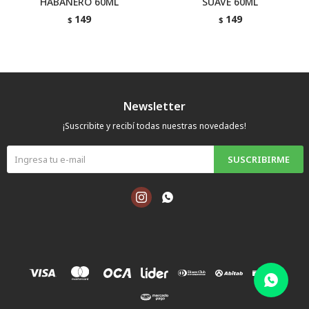
HABANERO 60ML
SUAVE 60ML
149
149
$
$
Newsletter
¡Suscribite y recibí todas nuestras novedades!
SUSCRIBIRME

