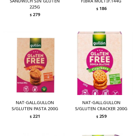
SANDWICH SIN GLUTEN
FIBRA MULTIF.144G
225G
186
$
279
$
NAT-GALL.GULLON
NAT-GALL.GULLON
S/GLUTEN PASTA 200G
S/GLUTEN CRACKER 200G
221
259
$
$