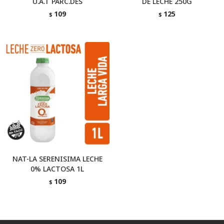
U.A.T PARC.DES
DE LECHE 250G
109
125
$
$
NAT-LA SERENISIMA LECHE
0% LACTOSA 1L
109
$