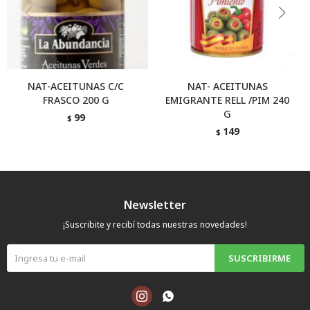
NAT-ACEITUNAS C/C
NAT- ACEITUNAS
FRASCO 200 G
EMIGRANTE RELL /PIM 240
G
99
$
149
$
Newsletter
¡Suscribite y recibí todas nuestras novedades!
SUSCRIBIRME

