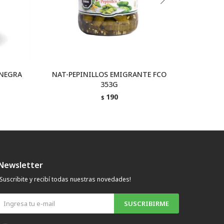
 NEGRA
NAT-PEPINILLOS EMIGRANTE FCO
NAT-A
353G
190
$
Newsletter
¡Suscribite y recibí todas nuestras novedades!
SUSCRIBIRME