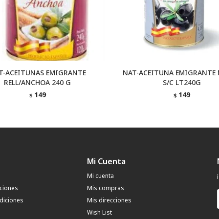
T-ACEITUNAS EMIGRANTE
NAT-ACEITUNA EMIGRANTE
RELL/ANCHOA 240 G
S/C LT240G
149
149
$
$
Mi Cuenta
Mi cuenta
uciones
Mis compras
diciones
Mis direcciones
Wish List