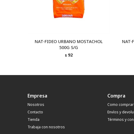
NAT-FIDEO URBANO MOSTACHOL
NAT-
500G S/G
92
$
Empresa
Compra
Nosotros
Como comprar
Contacto
Envíos y devol
Tienda
Términos y con
Trabaja con nosotros