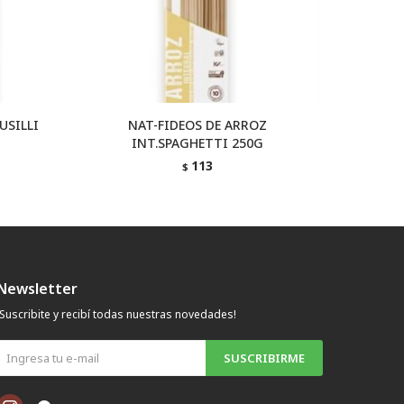
USILLI
NAT-FIDEOS DE ARROZ
NAT-FID
INT.SPAGHETTI 250G
113
$
Newsletter
¡Suscribite y recibí todas nuestras novedades!
SUSCRIBIRME