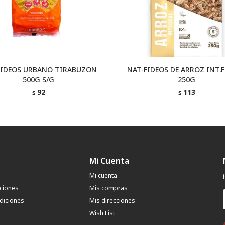
FIDEOS URBANO TIRABUZON
NAT-FIDEOS DE ARROZ INT.F
500G S/G
250G
92
113
$
$
Mi Cuenta
Mi cuenta
uciones
Mis compras
diciones
Mis direcciones
Wish List