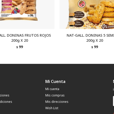
ALL. DONINAS FRUTOS ROJOS
NAT-GALL. DONINAS 5 SEM
200g X 20
200g X 20
99
99
$
$
Mi Cuenta
Mi cuenta
uciones
Mis compras
diciones
Mis direcciones
Wish List