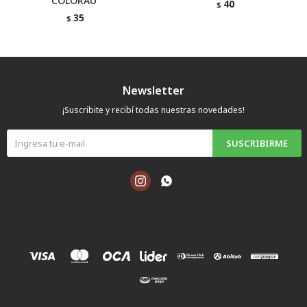
¨COLORAU ´´
40
$
35
$
Newsletter
¡Suscribite y recibí todas nuestras novedades!
SUSCRIBIRME

