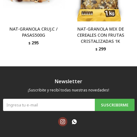
NAT-GRANOLA CRUJ.C /
NAT-GRANOLA MIX DE
PASAS500G
CEREALES CON FRUTAS
CRISTALIZADAS 1K
295
$
299
$
Newsletter
¡Suscribite y recibí todas nuestras novedades!
SUSCRIBIRME

