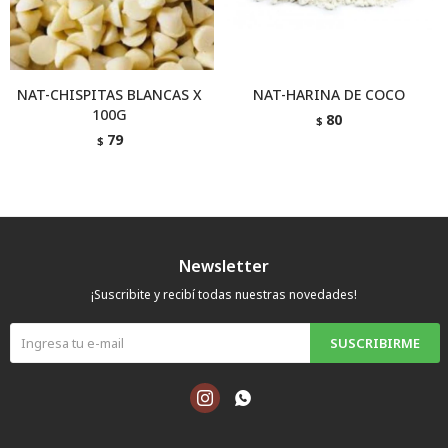
NAT-CHISPITAS BLANCAS X
NAT-HARINA DE COCO
100G
80
$
79
$
Newsletter
¡Suscribite y recibí todas nuestras novedades!
SUSCRIBIRME

