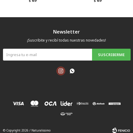
69
69
$
$
Newsletter
¡Suscribite y recibí todas nuestras novedades!
SUSCRIBIRME


© Copyright 2026 / Naturalissimo