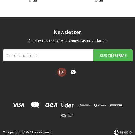
69
69
$
$
Newsletter
¡Suscribite y recibí todas nuestras novedades!
SUSCRIBIRME


© Copyright 2026 / Naturalissimo