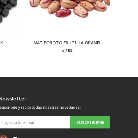
 K
NAT-POROTO FRUTILLA GRANEL
NAT
105
$
Newsletter
¡Suscribite y recibí todas nuestras novedades!
SUSCRIBIRME