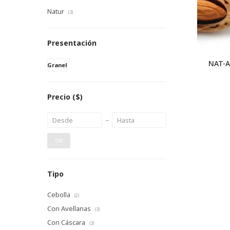
Natur
(3)
Presentación
NAT-A
Granel
Precio
($)
OK
Tipo
Cebolla
(2)
Con Avellanas
(3)
Con Cáscara
(3)