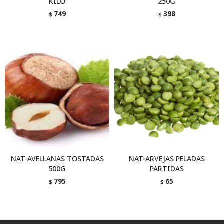
KILO
250G
749
398
$
$
NAT-AVELLANAS TOSTADAS
NAT-ARVEJAS PELADAS
500G
PARTIDAS
795
65
$
$